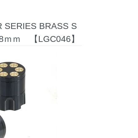
ERIES BRASS S
8ｍｍ 【LGC046】