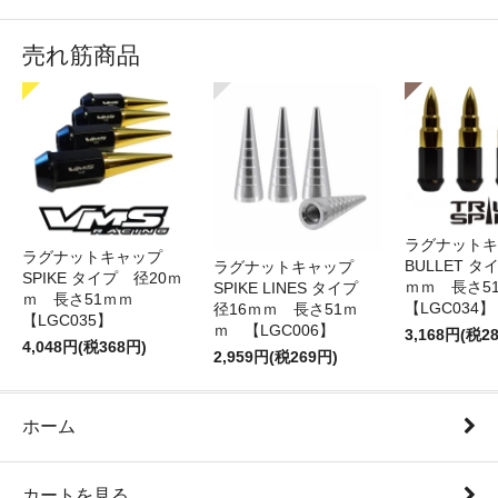
売れ筋商品
ラグナット
ラグナットキャップ
BULLET タ
ラグナットキャップ
SPIKE タイプ 径20ｍ
ｍｍ 長さ
SPIKE LINES タイプ
ｍ 長さ51ｍｍ
【LGC034】
径16ｍｍ 長さ51ｍ
【LGC035】
ｍ 【LGC006】
3,168円(税2
4,048円(税368円)
2,959円(税269円)
ホーム
カートを見る