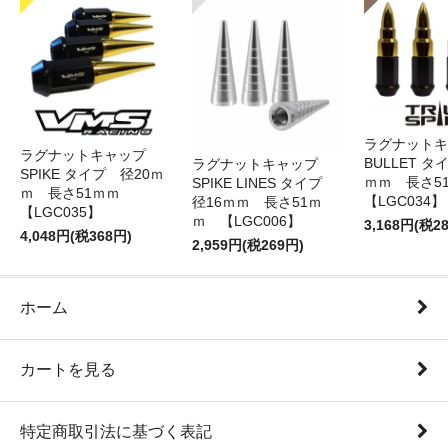
ラグナット
ラグナットキャップ
BULLET タ
ラグナットキャップ
SPIKE タイプ 径20ｍ
ｍｍ 長さ
SPIKE LINES タイプ
ｍ 長さ51ｍｍ
【LGC034】
径16ｍｍ 長さ51ｍ
【LGC035】
ｍ 【LGC006】
3,168円(税2
4,048円(税368円)
2,959円(税269円)
ホーム
カートを見る
特定商取引法に基づく表記